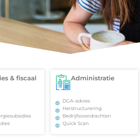
es & fiscaal
Administratie
DGA-advies
Herstructurering
rgiesubsidies
Bedrijfsoverdrachten
dies
Quick Scan