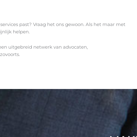
services past? Vraag het ons gewoon. Als het maar met
jnlijk helpen.
 een uitgebreid netwerk van advocaten,
zovoorts.