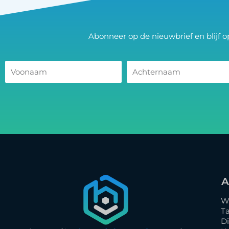
Abonneer op de nieuwbrief en blijf 
A
W
T
D