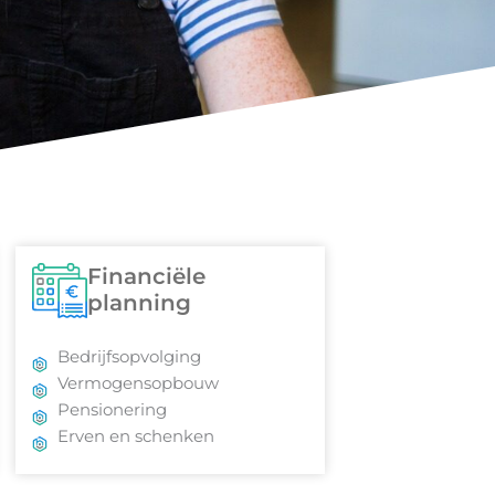
Financiële
planning
Bedrijfsopvolging
Vermogensopbouw
Pensionering
Erven en schenken