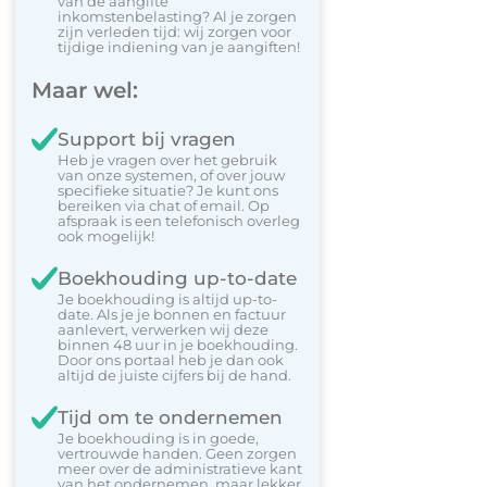
van de aangifte
inkomstenbelasting? Al je zorgen
zijn verleden tijd: wij zorgen voor
tijdige indiening van je aangiften!
Maar wel:
Support bij vragen
Heb je vragen over het gebruik
van onze systemen, of over jouw
specifieke situatie? Je kunt ons
bereiken via chat of email. Op
afspraak is een telefonisch overleg
ook mogelijk!
Boekhouding up-to-date
Je boekhouding is altijd up-to-
date. Als je je bonnen en factuur
aanlevert, verwerken wij deze
binnen 48 uur in je boekhouding.
Door ons portaal heb je dan ook
altijd de juiste cijfers bij de hand.
Tijd om te ondernemen
Je boekhouding is in goede,
vertrouwde handen. Geen zorgen
meer over de administratieve kant
van het ondernemen, maar lekker