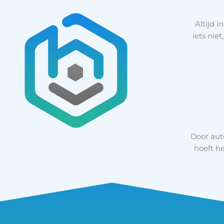
Altijd i
iets nie
Door aut
hoeft h