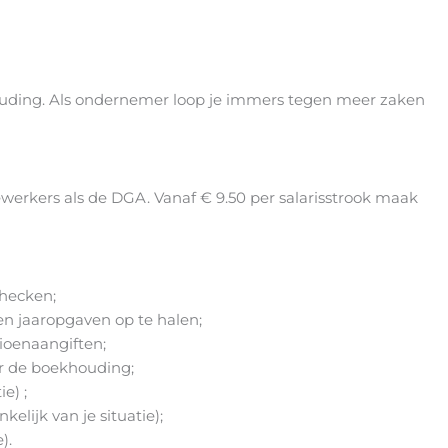
ouding. Als ondernemer loop je immers tegen meer zaken
ewerkers als de DGA. Vanaf € 9.50 per salarisstrook maak
checken;
en jaaropgaven op te halen;
ioenaangiften;
r de boekhouding;
e) ;
lijk van je situatie);
).