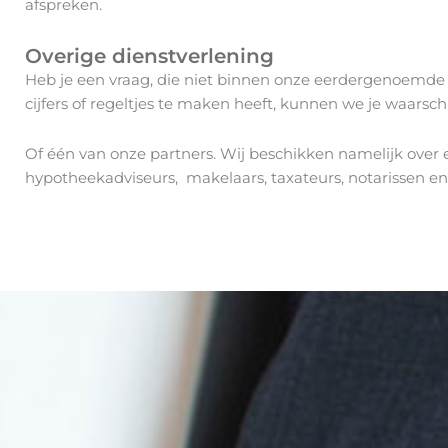
afspreken.
Overige dienstverlening
Heb je een vraag, die niet binnen onze eerdergenoemde 
cijfers of regeltjes te maken heeft, kunnen we je waarschi
Of één van onze partners. Wij beschikken namelijk over
hypotheekadviseurs, makelaars, taxateurs, notarissen en