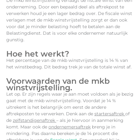
De mkb winstvrijstelling verlaagt de fiscale winst van een
onderneming. Door een bepaald deel als aftrekpost te
verwerken houd je een lager bedrag over. De fiscale winst
verlagen met de mkb winstvrijstelling zorgt er dan ook
voor dat je minder belasting hoeft te betalen aan de
Belastingdienst. Dat is voor elke ondernemer natuurlijk
gunstig.
Hoe het werkt?
Het percentage van de mkb winstvrijstelling is 14 % van
het winstbedrag. Dit bedrag trek je van de totale winst af.
Voorwaarden van de mkb
winstvrijstelling.
Let op. Er zijn regels waar je aan moet voldoen als je bezig
gaat met de mkb winstvrijstelling. Voordat je 14 %
uitrekent is het belangrijk om eerst de andere
aftrekposten te verwerken. Denk aan de
startersaftrek
of
de
zelfstandigenaftrek
– als je hiervoor in aanmerking
komt. Maar ook de
ondernemersaftrek
breng je in
mindering. Pas daarna bereken je de 14 procent die
aftrekbaar is van de
fiscale winst
. Een voordeel bij je