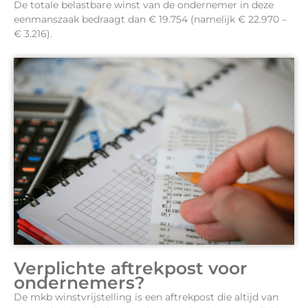
De totale belastbare winst van de ondernemer in deze
eenmanszaak bedraagt dan € 19.754 (namelijk € 22.970 –
€ 3.216).
Verplichte aftrekpost voor
ondernemers?
De mkb winstvrijstelling is een aftrekpost die altijd van