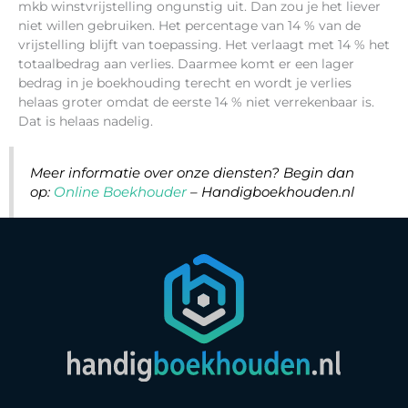
mkb winstvrijstelling ongunstig uit. Dan zou je het liever
niet willen gebruiken. Het percentage van 14 % van de
vrijstelling blijft van toepassing. Het verlaagt met 14 % het
totaalbedrag aan verlies. Daarmee komt er een lager
bedrag in je boekhouding terecht en wordt je verlies
helaas groter omdat de eerste 14 % niet verrekenbaar is.
Dat is helaas nadelig.
Meer informatie over onze diensten? Begin dan
op:
Online Boekhouder
– Handigboekhouden.nl