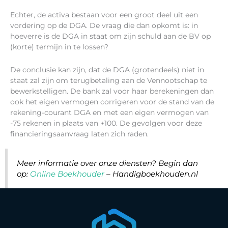
Echter, de activa bestaan voor een groot deel uit een
vordering op de DGA. De vraag die dan opkomt is: in
hoeverre is de DGA in staat om zijn schuld aan de BV op
(korte) termijn in te lossen?
De conclusie kan zijn, dat de DGA (grotendeels) niet in
staat zal zijn om terugbetaling aan de Vennootschap te
bewerkstelligen. De bank zal voor haar berekeningen dan
ook het eigen vermogen corrigeren voor de stand van de
rekening-courant DGA en met een eigen vermogen van
-75 rekenen in plaats van +100. De gevolgen voor deze
financieringsaanvraag laten zich raden.
Meer informatie over onze diensten? Begin dan
op:
Online Boekhouder
– Handigboekhouden.nl